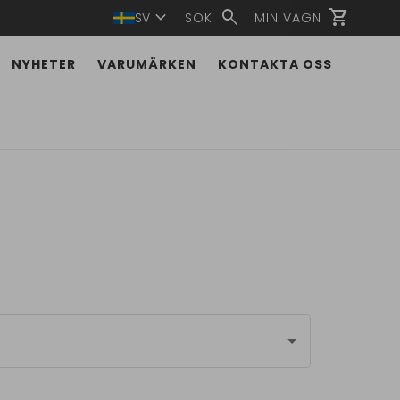
expand_more
search
shopping_cart
SV
SÖK
MIN VAGN
NYHETER
VARUMÄRKEN
KONTAKTA OSS