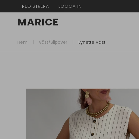
REGISTRERA
LOGGA IN
MARICE
Hem
Väst/slipover
Lynette Väst