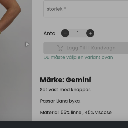
storlek
*
Antal
remove
add
shopping_cart
Lägg Till I Kundvagn
Du måste välja en variant ovan
Märke: Gemini
Söt väst med knappar.
Passar Liana byxa.
Material: 55% linne , 45% viscose
Size: Onesize, fits 34-44 bystmått 60 