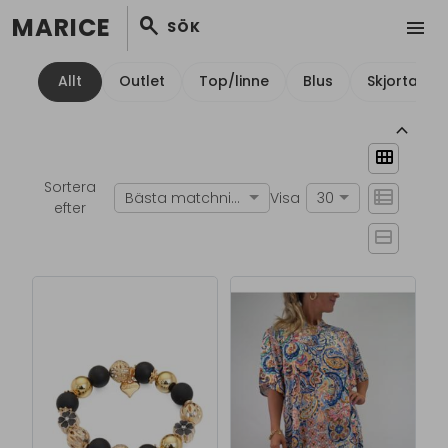
MARICE
search
menu
SÖK
Allt
Outlet
Top/linne
Blus
Skjorta
keyboard_arrow_up
view_module
Sortera
view_list
Bästa matchningen
Visa
30
efter
view_stream